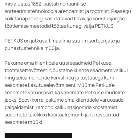
mis alustas 1852. aastal mehaanilise
sorteerimistehnoloogia arendamist ja tootmist.
Peaaegu
kõik tänapäevalgi kasutatavad teravilja koristusjärgse
töötlemise meetodid töötas kunagi välja PETKUS.
PETKUS on jätkuvalt maailma suurim sorteerijate ja
puhastustehnika müüja.
Pakume oma klientidele uusi seadmeid Petkuse
tootmisettevõttest. Nõustame kliente seadmete valikul
ning seisame nende kõrval nõu ja toetusega kuni
seadmete kasutuselevõtmiseni. Müüme Petkus'e
seadmete varuosasid, ka vanemate Petkus'e mudelite
jaoks. Soovi korral pakume oma klientidele varuosade
paigaldamist, remondikalkulatsioonide koostamist,
seadmete täielikku kapitaalremonti ja renoveeritud
seadmete müüki.